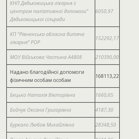
КНП Дядьковицька лікарня з
центром паліативної допомоги”
6050,97
Дядьковицької сільради
КП “Рівненська обласна дитяча
152292,17
лікарня” РОР
МОУ Військова Частина А4808
210390,00
Надано благодійної допомоги
168113,22
фізичним особам особам
Бецько Наталія Вікторівна
1660,65
Бойчук Оксана Григорівна
4187,30
Буркало Любов Михайлівна
28348,50