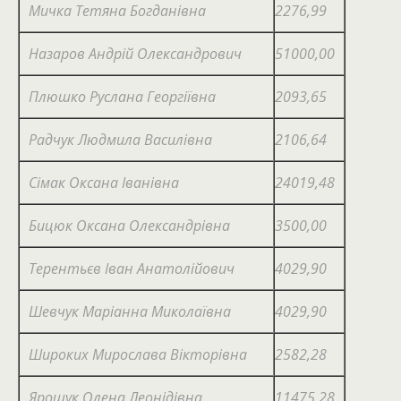
Мичка Тетяна Богданівна
2276,99
Назаров Андрій Олександрович
51000,00
Плюшко Руслана Георгіївна
2093,65
Радчук Людмила Василівна
2106,64
Сімак Оксана Іванівна
24019,48
Бицюк Оксана Олександрівна
3500,00
Терентьєв Іван Анатолійович
4029,90
Шевчук Маріанна Миколаївна
4029,90
Широких Мирослава Вікторівна
2582,28
Ярощук Олена Леонідівна
11475,28