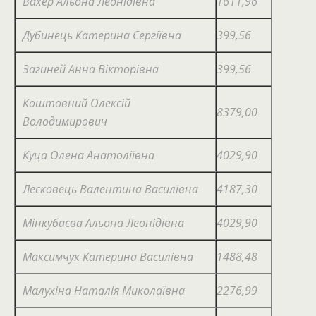
Вахер Альона Леонідівна
1611,96
Дубинець Катерина Сергіївна
399,56
Загиней Анна Вікторівна
399,56
Коштовний Олексій
8379,00
Володимирович
Куца Олена Анатоліївна
4029,90
Лесковець Валентина Василівна
4187,30
Мінкубаєва Альона Леонідівна
4029,90
Максимчук Катерина Василівна
1488,48
Малухіна Наталія Миколаївна
2276,99