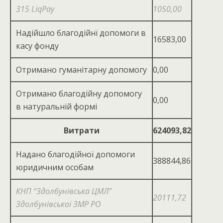
315 LiqPay
1050,00
Надійшло благодійнї допомоги в
16583,00
касу фонду
Отримано гуманітарну допомогу
0,00
Отримано благодійну допомогу
0,00
в натуральній формі
Витрати
624093,82
Надано благодійної допомоги
388844,86
юридичним особам
КНП “Здолбунівська ЦМЛ”
20111,72
Здолбунівської ЗМР РО