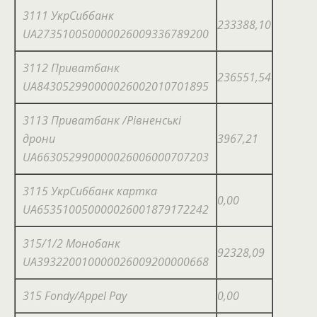
3111 УкрСиббанк
233388,10
UA273510050000026009336789200
3112 Приватбанк
236551,54
UA843052990000026002010701895
3113 Приватбанк /Рівненські
дрони
3967,21
UA663052990000026006000707203
3115 УкрСиббанк картка
0,00
UA653510050000026001879172242
315/1/2 Монобанк
92328,09
UA393220010000026009200000668
315 Fondy/Appel Pay
0,00