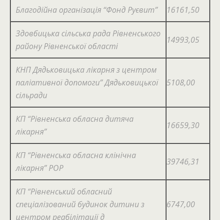
Благодійна організація “Фонд Руєвит”
16161,50
Здовбицька сільська рада Рівненського
14993,05
району Рівненської області
КНП Дядьковицька лікарня з центром
паліативної допомоги” Дядьковицької
5108,00
сільради
КП “Рівненська обласна дитяча
16659,30
лікарня”
КП “Рівненська обласна клінічна
39746,31
лікарня” РОР
КП “Рівненський обласний
спеціалізований будинок дитини з
6747,00
центром реабілітації д