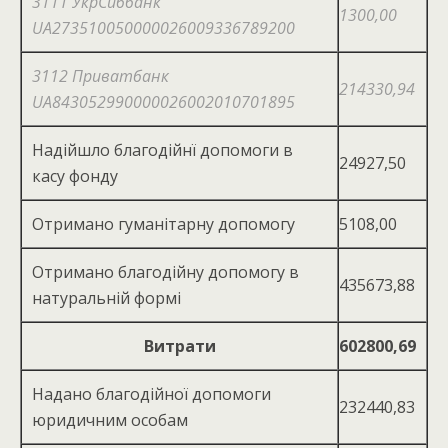
3111 УкрСиббанк
1300,00
UA273510050000026009336789200
3112 Приватбанк
214330,94
UA843052990000026002010701895
Надійшло благодійнї допомоги в
24927,50
касу фонду
Отримано гуманітарну допомогу
5108,00
Отримано благодійну допомогу в
435673,88
натуральній формі
Витрати
602800,69
Надано благодійної допомоги
232440,83
юридичним особам