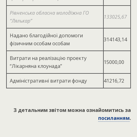
Рівненська обласна молодіжна ГО
133025,67
“Лялькар”
Надано благодійної допомоги
314143,14
фізичним особам особам
Витрати на реалізацію проекту
15000,00
“Лікарняна клоунада”
Адміністративні витрати фонду
41216,72
З детальним звітом можна ознайомитись за
посиланням
.