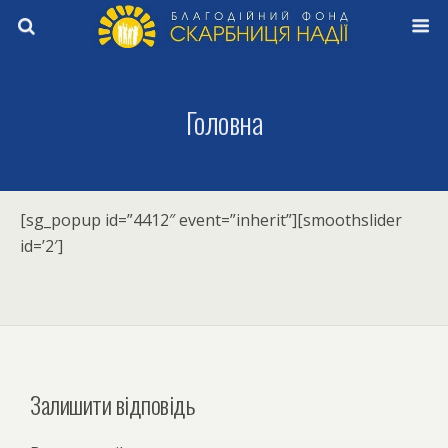
Головна
[sg_popup id=”4412″ event=”inherit”][smoothslider
id=’2′]
Залишити відповідь